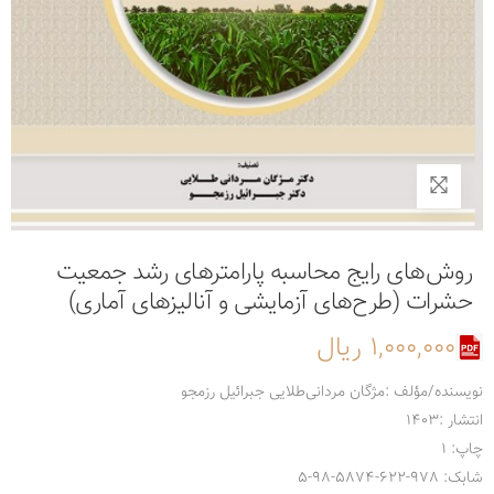
روش‌های رایج محاسبه پارامترهای رشد جمعیت
حشرات (طرح‌های آزمایشی و آنالیزهای آماری)
1,000,000 ریال
نویسنده/مؤلف :مژگان مردانی‌طلایی جبرائیل رزمجو
انتشار :1403
چاپ: 1
شابک: 978-622-5874-98-5