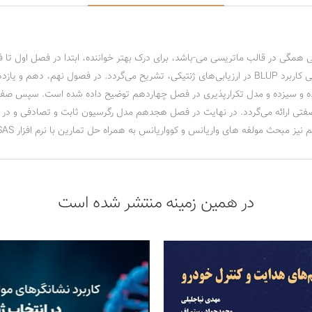
مگی در قالب ماتریسی می-باشد، برای درک بهتر خواننده، ابتدا در فصل اول تا ف
شده است. سپس از فصل ششم تا فصل هشتم، چارچوب کلی کاربرد BLUP در ارزیابی‌های ژنتیکی، تشریح می‌گر
ه و سیزده و مدل تکرارپذیری در فصل چهاردهم توضیح داده شده است. سپس صفات 
ارائه می‌گردد. در نهایت در فصل هجدهم مدل رگرسیون ثابت و تصادفی و در ف
ه های واریانس و کوواریانس به همراه حل تمارین با نرم افزار SAS به طور کامل تشریح شده است.
در همین زمینه منتشر شده است