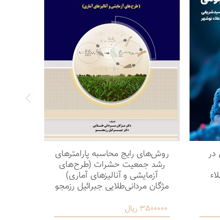
 در
روش‌های رایج محاسبه پارامترهای
اینورت
رشد جمعیت حشرات (طرح‌های
کنترل
اء
آزمایشی و آنالیزهای آماری)
مژگان مردانی‌طلایی جبرائیل رزمجو
فرزاد ص
3500000 ریال
3000000 ری