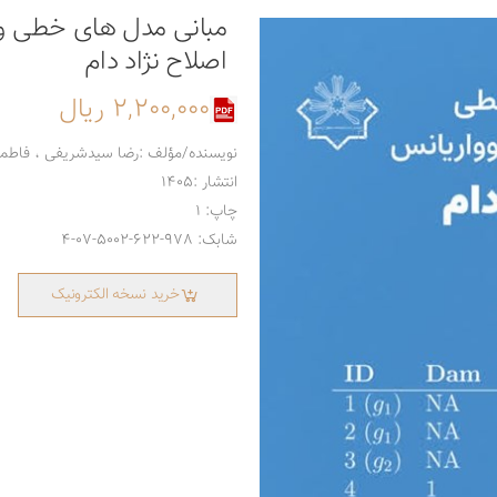
مبانی مدل های خطی و م
اصلاح نژاد دام
2,200,000 ریال
نویسنده/مؤلف :رضا سیدشریفی ، فاطمه
انتشار :1405
چاپ: 1
شابک: 978-622-5002-07-4
خرید نسخه الکترونیک