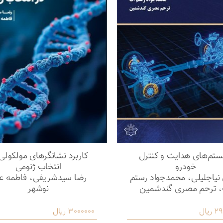
تم‌های هدایت و کنترل
کاربرد نشانگرهای مولکولی
خودرو
انتخاب ژنومی
نیاجلیلی، محمدجواد رستم
رضا سیدشریفی، فاطمه عل
 ترحم مصری گندشمین
نوشهر
یال
3000000 ریال