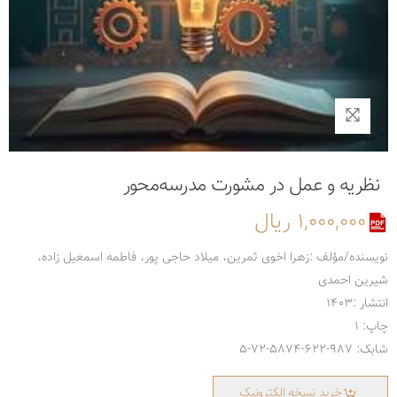
نظریه و عمل در مشورت مدرسه‌محور
1,000,000 ریال
نویسنده/مؤلف :زهرا اخوی ثمرین، میلاد حاجی پور، فاطمه اسمعیل زاده،
شیرین احمدی
انتشار :1403
چاپ: 1
شابک: 987-622-5874-72-5
خرید نسخه الکترونیک